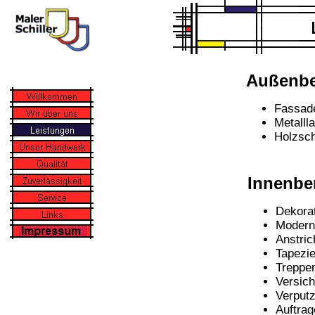
Außenbe
Fassade
Metalll
Holzsc
Innenbe
Dekora
Modern
Anstric
Tapezie
Treppe
Versic
Verputz
Auftra