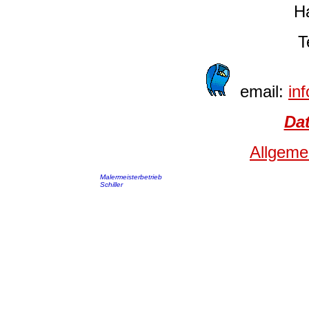
H
T
email:
in
Da
Allgeme
Malermeisterbetrieb
Schiller