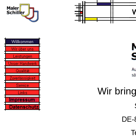
Wir brin
DE-
T